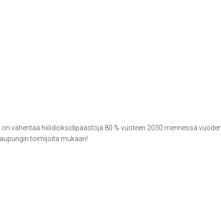
tteena on vähentää hiilidioksidipäästöjä 80 % vuoteen 2030 mennessä v
kaupungin toimijoita mukaan!